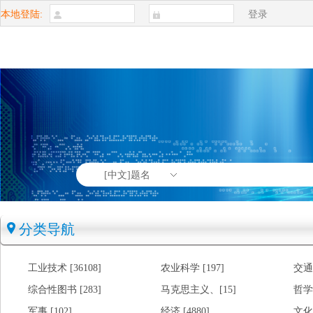
本地登陆:
登录
[中文]题名
分类导航
工业技术 [36108]
农业科学 [197]
交通运
综合性图书 [283]
马克思主义、[15]
哲学
军事 [102]
经济 [4880]
文化