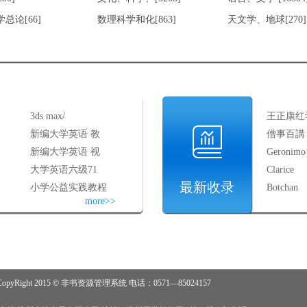
总论[66]
数理科学和化[863]
天文学、地球[270]
3ds max/
王正康红
新编大学英语 教
僧事百講
新编大学英语 视
Geronimo
大学英语六级71
Clarice
最新收录
小学公益实践教程
Botchan
more>>
yRight 2015 © 非书资源管理系统 电话：0571—85024157