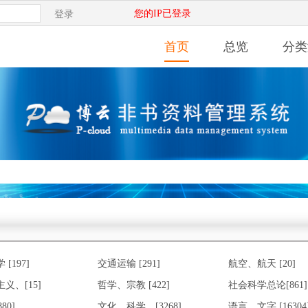
您的IP已登录
登录
首页
总览
分类
[197]
交通运输 [291]
航空、航天 [20]
义、[15]
哲学、宗教 [422]
社会科学总论[861]
80]
文化、科学、[3268]
语言、文字 [16304