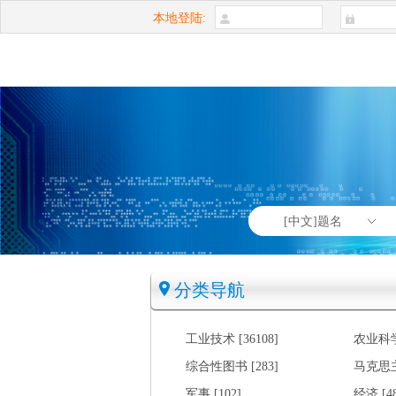
本地登陆:
[中文]题名
分类导航
工业技术 [36108]
农业科学 
综合性图书 [283]
马克思主
军事 [102]
经济 [48