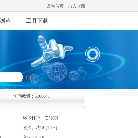
设为首页
｜
加入收藏
浏览
工具下载
访问数量：6160641
环境科学、安[100]
政治、法律 [1495]
]
文学 [1433]